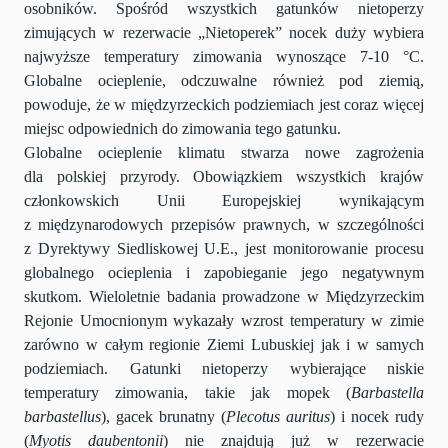
osobników. Spośród wszystkich gatunków nietoperzy
zimujących w rezerwacie „Nietoperek” nocek duży wybiera
najwyższe temperatury zimowania wynoszące 7-10 °C.
Globalne ocieplenie, odczuwalne również pod ziemią,
powoduje, że w międzyrzeckich podziemiach jest coraz więcej
miejsc odpowiednich do zimowania tego gatunku.
Globalne ocieplenie klimatu stwarza nowe zagrożenia
dla polskiej przyrody. Obowiązkiem wszystkich krajów
członkowskich Unii Europejskiej wynikającym
z międzynarodowych przepisów prawnych, w szczególności
z Dyrektywy Siedliskowej U.E., jest monitorowanie procesu
globalnego ocieplenia i zapobieganie jego negatywnym
skutkom. Wieloletnie badania prowadzone w Międzyrzeckim
Rejonie Umocnionym wykazały wzrost temperatury w zimie
zarówno w całym regionie Ziemi Lubuskiej jak i w samych
podziemiach. Gatunki nietoperzy wybierające niskie
temperatury zimowania, takie jak mopek (
Barbastella
barbastellus
), gacek brunatny (
Plecotus auritus
) i nocek rudy
(
Myotis daubentonii
) nie znajdują już w rezerwacie