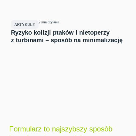
2 min czytania
ARTYKUŁY
Ryzyko kolizji ptaków i nietoperzy
z turbinami – sposób na minimalizację
Kolejny krok w
procesie
inwestycyjnym –
konsultacja wstępna
Formularz to najszybszy sposób