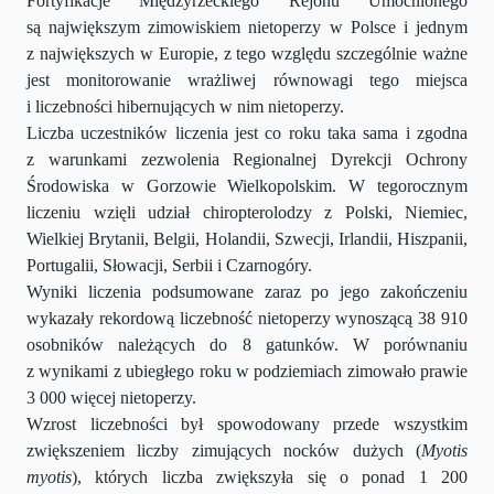
Fortyfikacje Międzyrzeckiego Rejonu Umocnionego
są największym zimowiskiem nietoperzy w Polsce i jednym
z największych w Europie, z tego względu szczególnie ważne
jest monitorowanie wrażliwej równowagi tego miejsca
i liczebności hibernujących w nim nietoperzy.
Liczba uczestników liczenia jest co roku taka sama i zgodna
z warunkami zezwolenia Regionalnej Dyrekcji Ochrony
Środowiska w Gorzowie Wielkopolskim. W tegorocznym
liczeniu wzięli udział chiropterolodzy z Polski, Niemiec,
Wielkiej Brytanii, Belgii, Holandii, Szwecji, Irlandii, Hiszpanii,
Portugalii, Słowacji, Serbii i Czarnogóry.
Wyniki liczenia podsumowane zaraz po jego zakończeniu
wykazały rekordową liczebność nietoperzy wynoszącą 38 910
osobników należących do 8 gatunków. W porównaniu
z wynikami z ubiegłego roku w podziemiach zimowało prawie
3 000 więcej nietoperzy.
Wzrost liczebności był spowodowany przede wszystkim
zwiększeniem liczby zimujących nocków dużych (
Myotis
myotis
), których liczba zwiększyła się o ponad 1 200