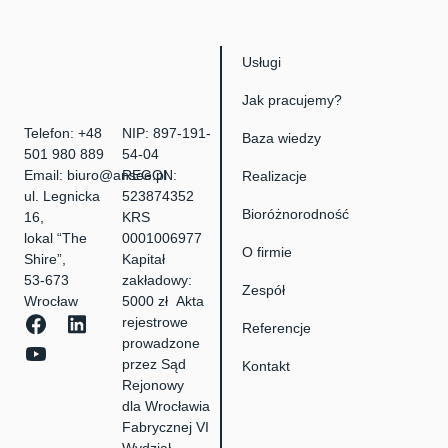
Usługi
Jak pracujemy?
Telefon:
+48
NIP: 897-191-
Baza wiedzy
501 980 889
54-04
Email:
biuro@ansee.pl
REGON:
Realizacje
ul. Legnicka
523874352
Bioróżnorodność
16,
KRS
lokal “The
0001006977
O firmie
Shire”,
Kapitał
53-673
zakładowy:
Zespół
Wrocław
5000 zł Akta
rejestrowe
Referencje
prowadzone
przez Sąd
Kontakt
Rejonowy
dla Wrocławia
Fabrycznej VI