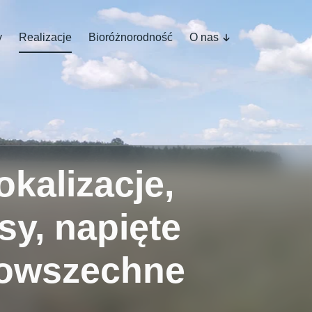
y
Realizacje
Bioróżnorodność
O nas
kalizacje,
sy, napięte
powszechne