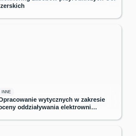
przyrodniczych, stanowiący ostoję rzadkich gatunków zwierząt m.in.
Izerskich
cietrzewia – jednego z najrzadszych i najbardziej zagrożonych gatunków
ptaków w Polsce.
INNE
Opracowanie wytycznych w zakresie
oceny oddziaływania elektrowni
fotowoltaicznych na krajobraz dla GDOŚ