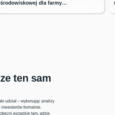
środowiskowej dla farmy
fotowoltaicznej Syców
sze ten sam
ało udział – wykonując analizy
 inwestorów formalnie.
 obecni wszędzie tam, gdzie