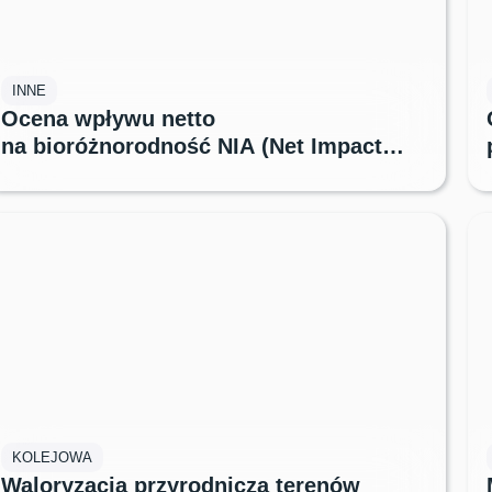
INNE
Ocena wpływu netto
na bioróżnorodność NIA (Net Impact
Assessment) w ramach projektu „Nature
Positive” dla Cemex Polska
Realizacja inwentaryzacji dla strategicznej infrastruktury kolejowej
KOLEJOWA
wymagała sprawnej analizy ogromnej skali danych przestrzennych.
Waloryzacja przyrodnicza terenów