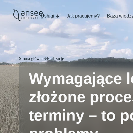
Usługi
Jak pracujemy?
Baza wiedz
Strona główna
Realizacje
Wymagające lo
złożone proce
terminy – to 