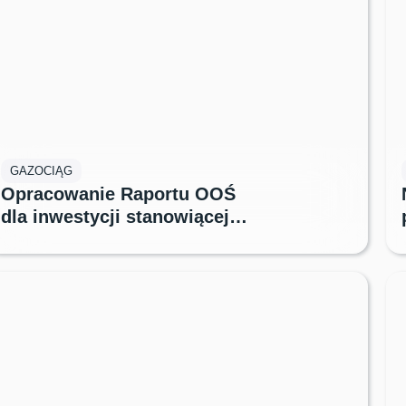
GAZOCIĄG
Opracowanie Raportu OOŚ
dla inwestycji stanowiącej
infrastrukturę do międzynarodowego
Gazociągu Bałtyckiego (Baltic Pipe)