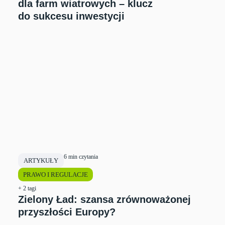
dla farm wiatrowych – klucz
do sukcesu inwestycji
6 min czytania
ARTYKUŁY
PRAWO I REGULACJE
+ 2 tagi
Zielony Ład: szansa zrównoważonej
przyszłości Europy?