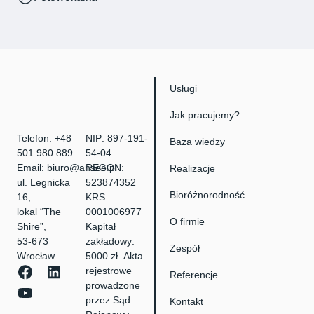
Usługi
Jak pracujemy?
Telefon:
+48
NIP: 897-191-
Baza wiedzy
501 980 889
54-04
Email:
biuro@ansee.pl
REGON:
Realizacje
ul. Legnicka
523874352
Bioróżnorodność
16,
KRS
lokal “The
0001006977
O firmie
Shire”,
Kapitał
53-673
zakładowy:
Zespół
Wrocław
5000 zł Akta
rejestrowe
Referencje
prowadzone
przez Sąd
Kontakt