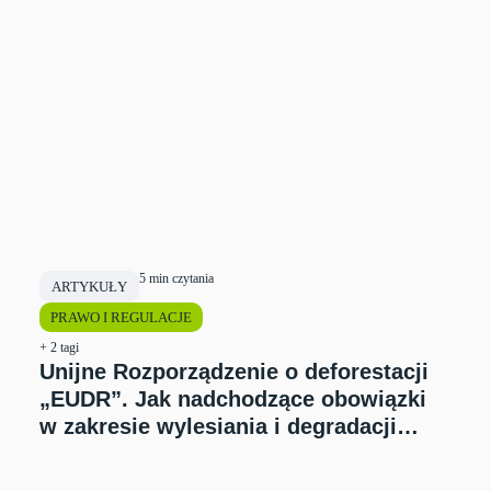
5 min czytania
ARTYKUŁY
PRAWO I REGULACJE
+ 2 tagi
Unijne Rozporządzenie o deforestacji
„EUDR”. Jak nadchodzące obowiązki
w zakresie wylesiania i degradacji
lasów wpłyną na Twoją działalność?