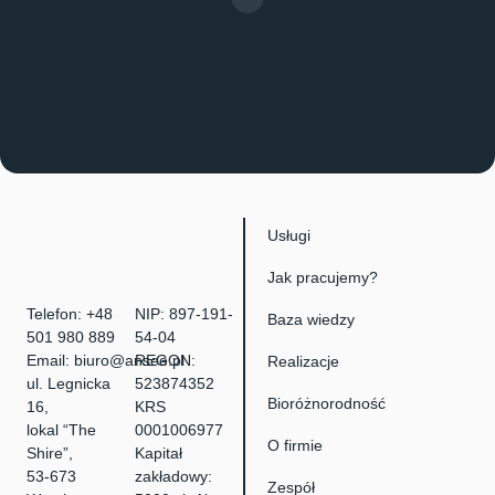
Usługi
Jak pracujemy?
Telefon:
+48
NIP: 897-191-
Baza wiedzy
501 980 889
54-04
Email:
biuro@ansee.pl
REGON:
Realizacje
ul. Legnicka
523874352
Bioróżnorodność
16,
KRS
lokal “The
0001006977
O firmie
Shire”,
Kapitał
53-673
zakładowy:
Zespół