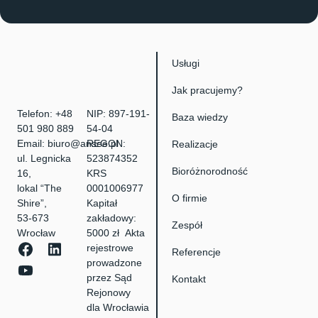
Usługi
Jak pracujemy?
Telefon:
+48
NIP: 897-191-
Baza wiedzy
501 980 889
54-04
Email:
biuro@ansee.pl
REGON:
Realizacje
ul. Legnicka
523874352
Bioróżnorodność
16,
KRS
lokal “The
0001006977
O firmie
Shire”,
Kapitał
53-673
zakładowy:
Zespół
Wrocław
5000 zł Akta
rejestrowe
Referencje
prowadzone
przez Sąd
Kontakt
Rejonowy
dla Wrocławia