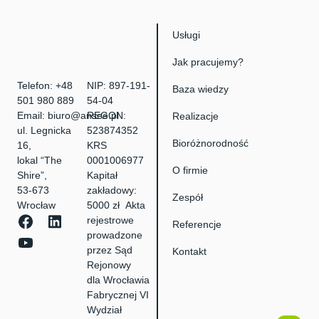
Usługi
Jak pracujemy?
Telefon:
+48
NIP: 897-191-
Baza wiedzy
501 980 889
54-04
Email:
biuro@ansee.pl
REGON:
Realizacje
ul. Legnicka
523874352
Bioróżnorodność
16,
KRS
lokal “The
0001006977
O firmie
Shire”,
Kapitał
53-673
zakładowy:
Zespół
Wrocław
5000 zł Akta
rejestrowe
Referencje
prowadzone
przez Sąd
Kontakt
Rejonowy
dla Wrocławia
Fabrycznej VI
Wydział